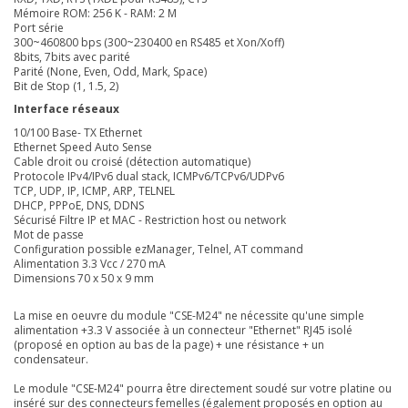
Mémoire ROM: 256 K - RAM: 2 M
Port série
300~460800 bps (300~230400 en RS485 et Xon/Xoff)
8bits, 7bits avec parité
Parité (None, Even, Odd, Mark, Space)
Bit de Stop (1, 1.5, 2)
Interface réseaux
10/100 Base- TX Ethernet
Ethernet Speed Auto Sense
Cable droit ou croisé (détection automatique)
Protocole IPv4/IPv6 dual stack, ICMPv6/TCPv6/UDPv6
TCP, UDP, IP, ICMP, ARP, TELNEL
DHCP, PPPoE, DNS, DDNS
Sécurisé Filtre IP et MAC - Restriction host ou network
Mot de passe
Configuration possible ezManager, Telnel, AT command
Alimentation 3.3 Vcc / 270 mA
Dimensions 70 x 50 x 9 mm
La mise en oeuvre du module "CSE-M24" ne nécessite qu'une simple
alimentation +3.3 V associée à un connecteur "Ethernet" RJ45 isolé
(proposé en option au bas de la page) + une résistance + un
condensateur.
Le module "CSE-M24" pourra être directement soudé sur votre platine ou
inséré sur des connecteurs femelles (également proposés en option au