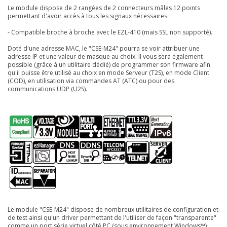
Le module dispose de 2 rangées de 2 connecteurs mâles 12 points
permettant d'avoir accès à tous les signaux nécessaires.
- Compatible broche à broche avec le EZL-410 (mais SSL non supporté).
Doté d'une adresse MAC, le "CSE-M24" pourra se voir attribuer une
adresse IP et une valeur de masque au choix. Il vous sera également
possible (grâce à un utilitaire dédié) de programmer son firmware afin
qu'il puisse être utilisé au choix en mode Serveur (T2S), en mode Client
(COD), en utilisation via commandes AT (ATC) ou pour des
communications UDP (U2S).
Le module "CSE-M24" dispose de nombreux utilitaires de configuration et
de test ainsi qu'un driver permettant de l'utiliser de façon "transparente"
comme un port série virtuel côté PC (sous environnement Windows™).