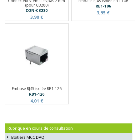
Connecteurs femelles pas 2 mm
Embase RJ45 isolée RB1-106
(pour CB280)
RB1-106
CON-CB280
3,95 €
3,90 €
Embase RJ45 isolée RB1-126
RB1-126
4,01 €
Rubrique en cours de consultation
Boitiers MCC DAQ