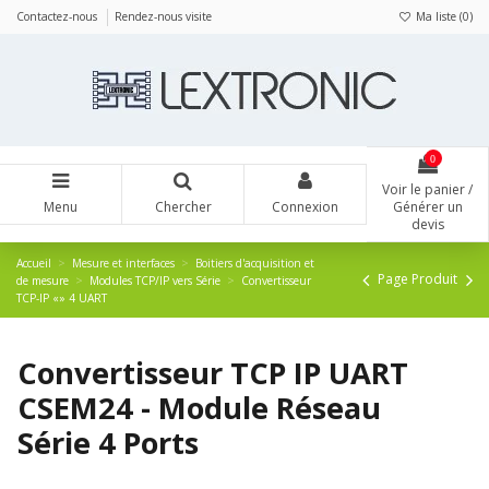
Panneau de gestion des cookies
Contactez-nous
Rendez-nous visite
Ma liste (
0
)
0
Voir le panier /
Menu
Chercher
Connexion
Générer un
devis
Accueil
Mesure et interfaces
Boitiers d'acquisition et
Page Produit
de mesure
Modules TCP/IP vers Série
Convertisseur
TCP-IP «» 4 UART
Convertisseur TCP IP UART
CSEM24 - Module Réseau
Série 4 Ports