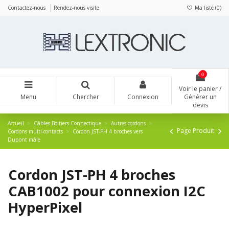
Panneau de gestion des cookies
Contactez-nous
Rendez-nous visite
Ma liste (
0
)
0
Voir le panier /
Menu
Chercher
Connexion
Générer un
devis
Accueil
Câbles Boitiers Connectique
Autres cordons
Page Produit
Cordons multi-contacts
Cordon JST-PH 4 broches vers
Dupont mâle
Cordon JST-PH 4 broches
CAB1002 pour connexion I2C
HyperPixel