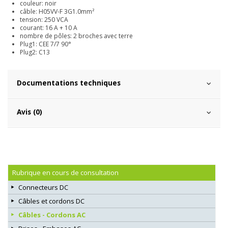
couleur: noir
câble: H05VV-F 3G1.0mm²
tension: 250 VCA
courant: 16 A + 10 A
nombre de pôles: 2 broches avec terre
Plug1: CEE 7/7 90°
Plug2: C13
Documentations techniques
Avis (0)
Rubrique en cours de consultation
Connecteurs DC
Câbles et cordons DC
Câbles - Cordons AC