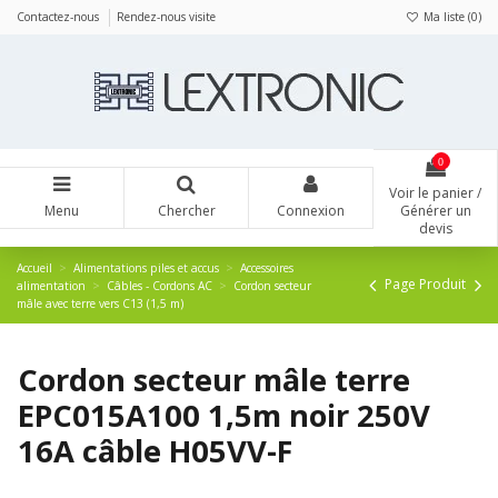
Panneau de gestion des cookies
Contactez-nous
Rendez-nous visite
Ma liste (
0
)
0
Voir le panier /
Menu
Chercher
Connexion
Générer un
devis
Accueil
Alimentations piles et accus
Accessoires
Page Produit
alimentation
Câbles - Cordons AC
Cordon secteur
mâle avec terre vers C13 (1,5 m)
Cordon secteur mâle terre
EPC015A100 1,5m noir 250V
16A câble H05VV-F