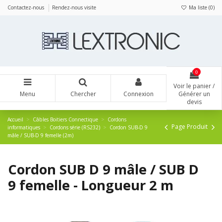
Panneau de gestion des cookies
Contactez-nous
Rendez-nous visite
Ma liste (
0
)
0
Voir le panier /
Menu
Chercher
Connexion
Générer un
devis
Accueil
Câbles Boitiers Connectique
Cordons
Page Produit
informatiques
Cordons série (RS232)
Cordon SUB-D 9
mâle / SUB-D 9 femelle (2m)
Cordon SUB D 9 mâle / SUB D
9 femelle - Longueur 2 m