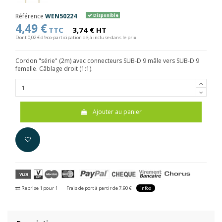
Référence
WEN50224
Disponible
4,49 €
TTC
3,74 € HT
Dont 0,02 € d'eco-participation déjà incluse dans le prix
Cordon "série" (2m) avec connecteurs SUB-D 9 mâle vers SUB-D 9
femelle. Câblage droit (1:1).
Ajouter au panier
Reprise 1 pour 1
Frais de port à partir de 7.90 €
infos