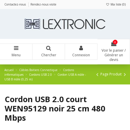
Panneau de gestion des cookies
Contactez-nous
Rendez-nous visite
Ma liste (
0
)
0
Voir le panier /
Menu
Chercher
Connexion
Générer un
devis
Accueil
Câbles Boitiers Connectique
Cordons
Page Produit
informatiques
Cordons USB 2.0
Cordon USB A mâle -
USB B mâle (0,25 m)
Cordon USB 2.0 court
WEN95129 noir 25 cm 480
Mbps