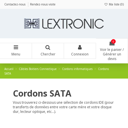
Panneau de gestion des cookies
Contactez-nous
Rendez-nous visite
Ma liste (
0
)
0
Voir le panier /
Menu
Chercher
Connexion
Générer un
devis
Accueil
Câbles Boitiers Connectique
Cordons informatiques
Cordons
SATA
Cordons SATA
Vous trouverez ci-dessous une sélection de cordons IDE (pour
transferts de données entre votre carte mère et votre disque
dur, lecteur optique, etc...).