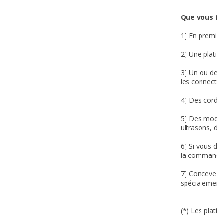
Que vous f
1) En premi
2) Une plati
3) Un ou d
les connect
4) Des
cor
5) Des
mod
ultrasons, 
6) Si vous 
la command
7) Conceve
spécialeme
(*) Les pl