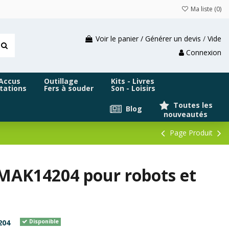
Ma liste (
0
)
Voir le panier / Générer un devis
/
Vide
Connexion
 Accus
Outillage
Kits - Livres
tations
Fers à souder
Son - Loisirs
Toutes les
Blog
nouveautés
Page Produit
 MAK14204 pour robots et
204
Disponible