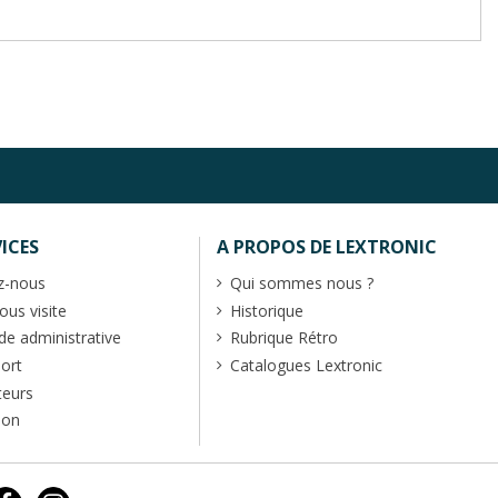
ICES
A PROPOS DE LEXTRONIC
z-nous
Qui sommes nous ?
us visite
Historique
 administrative
Rubrique Rétro
port
Catalogues Lextronic
teurs
ion