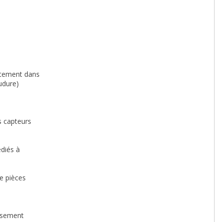
ectement dans
udure)
s capteurs
diés à
e pièces
usement