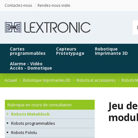
Panneau de gestion des cookies
Contactez-nous
Rendez-nous visite
Cartes
Capteurs
Robotique
programmables
Prototypage
Imprimante 3D
Alarme - Vidéo
Accès - Domotique
Accueil
Robotique Imprimantes 3D
Robots et accessoires
Robots M
Jeu d
Rubrique en cours de consultation
modul
Robots Makeblock
Robots programmables
Robots Pololu