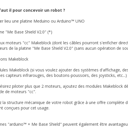
aut il pour concevoir un robot ?
er lieu une platine
Meduino
ou
Arduino™ UNO
ne "
Me Base Shield V2.0
" (*)
eux
moteurs "cc" Makeblock
(dont les câbles pourront s'enficher dir
eurs de la platine "Me Base Shield V2.0" (sans aucun opération de so
dons Makeblock
ules Makeblock
(si vous voulez ajouter des systèmes d'affichage, de
des capteurs infrarouges, des boutons-poussoirs, des joysticks, etc...)
désirez piloter plus que 2 moteurs, ajoutez
des modules Makeblock
dé
e de moteurs "cc".
z la
structure mécanique
de votre robot grâce à une offre complète d
nt conçues pour cet usage.
atines "arduino™ + Me Base Shield" peuvent également être avantage