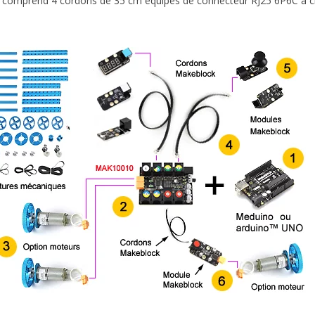
 comprend 4 cordons de 35 cm équipés de connecteur RJ25 6P6C à c