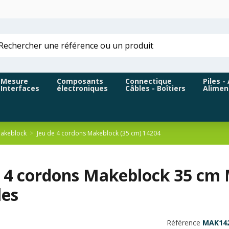
Mesure
Composants
Connectique
Piles -
Interfaces
électroniques
Câbles - Boîtiers
Alimen
akeblock
Jeu de 4 cordons Makeblock (35 cm) 14204
e 4 cordons Makeblock 35 cm
es
Référence
MAK14