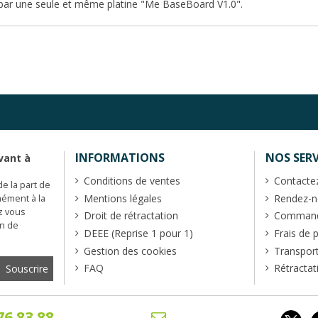
ar une seule et même platine "
Me BaseBoard V1.0
".
INFORMATIONS
NOS SERV
vant à
Conditions de ventes
Contacte
de la part de
Mentions légales
Rendez-no
mément à la
z vous
Droit de rétractation
Commande
en de
DEEE (Reprise 1 pour 1)
Frais de 
Gestion des cookies
Transpor
FAQ
Rétractat
76.83.88