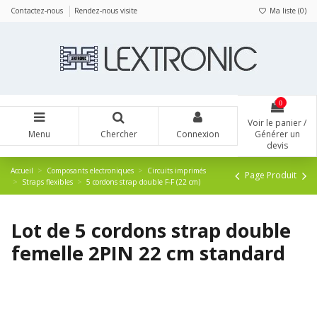
Panneau de gestion des cookies
Contactez-nous
Rendez-nous visite
Ma liste (
0
)
0
Voir le panier /
Menu
Chercher
Connexion
Générer un
devis
Accueil
Composants electroniques
Circuits imprimés
Page Produit
Straps flexibles
5 cordons strap double F-F (22 cm)
Lot de 5 cordons strap double
femelle 2PIN 22 cm standard