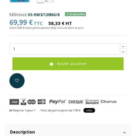
Référence
VS-HW3/120NG/8
Disponible
69,99 €
TTC
58,33 € HT
Dont 0,08 € d'eco-participation déjà incluse dans le prix
Ajouter au panier
Reprise 1 pour 1
Frais de port à partir de 7.90 €
infos
Description