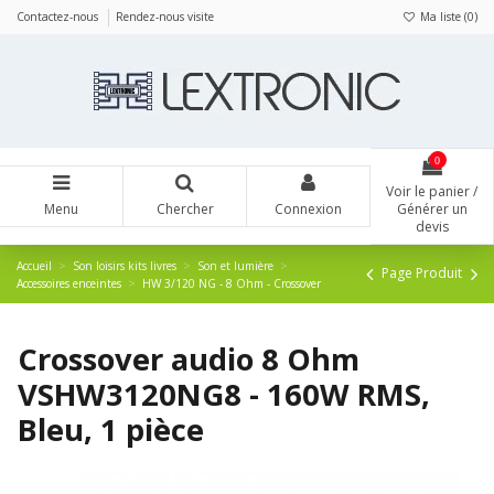
Panneau de gestion des cookies
Contactez-nous
Rendez-nous visite
Ma liste (
0
)
0
Voir le panier /
Menu
Chercher
Connexion
Générer un
devis
Accueil
Son loisirs kits livres
Son et lumière
Page Produit
Accessoires enceintes
HW 3/120 NG - 8 Ohm - Crossover
Crossover audio 8 Ohm
VSHW3120NG8 - 160W RMS,
Bleu, 1 pièce