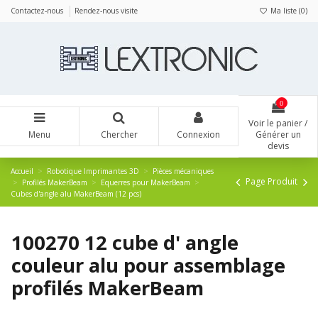
Panneau de gestion des cookies
Contactez-nous
Rendez-nous visite
Ma liste (
0
)
0
Voir le panier /
Menu
Chercher
Connexion
Générer un
devis
Accueil
Robotique Imprimantes 3D
Pièces mécaniques
Page Produit
Profilés MakerBeam
Equerres pour MakerBeam
Cubes d'angle alu MakerBeam (12 pcs)
100270 12 cube d' angle
couleur alu pour assemblage
profilés MakerBeam