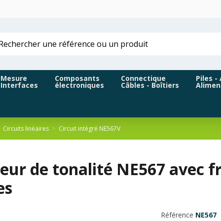
Mesure
Composants
Connectique
Piles -
Interfaces
électroniques
Câbles - Boîtiers
Alimen
Circuits linéaires
Circuit intégré NE567V
ur de tonalité NE567 avec fr
es
Référence
NE567