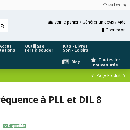
Ma liste (
0
)
Voir le panier / Générer un devis
/
Vide
Connexion
 Accus
Outillage
Kits - Livres
tations
Fers à souder
Son - Loisirs
Toutes les
Blog
nouveautés
Page Produit
équence à PLL et DIL 8
Disponible