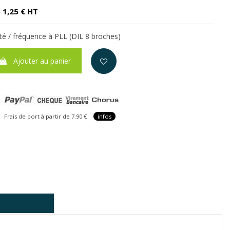
1,25 € HT
té / fréquence à PLL (DIL 8 broches)
Ajouter au panier
is de port à partir de 7.90 €
infos