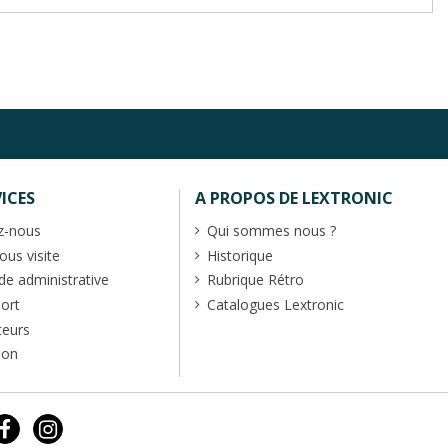
ICES
A PROPOS DE LEXTRONIC
z-nous
Qui sommes nous ?
us visite
Historique
 administrative
Rubrique Rétro
port
Catalogues Lextronic
teurs
ion