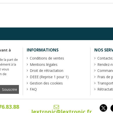
INFORMATIONS
NOS SERV
vant à
Conditions de ventes
Contacte
de la part de
Mentions légales
Rendez-no
mément à la
z vous
Droit de rétractation
Commande
en de
DEEE (Reprise 1 pour 1)
Frais de 
Gestion des cookies
Transpor
FAQ
Rétractat
76.83.88
lextronic@lextronic.fr