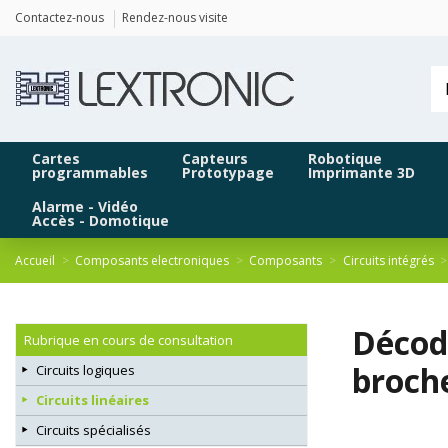
Panneau de gestion des cookies
Contactez-nous
Rendez-nous visite
Cartes
Capteurs
Robotique
programmables
Prototypage
Imprimante 3D
Alarme - Vidéo
Accès - Domotique
Accueil
Composants electroniques
Composants
Circuits intégrés
Décode
Rubrique en cours de consultation
broch
Circuits logiques
Circuits linéaires
Circuits spécialisés