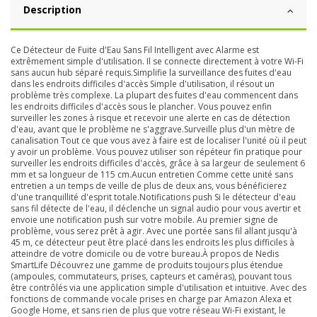
Description
Ce Détecteur de Fuite d'Eau Sans Fil Intelligent avec Alarme est
extrêmement simple d'utilisation. Il se connecte directement à votre Wi-Fi
sans aucun hub séparé requis.Simplifie la surveillance des fuites d'eau
dans les endroits difficiles d'accès Simple d'utilisation, il résout un
problème très complexe. La plupart des fuites d'eau commencent dans
les endroits difficiles d'accès sous le plancher. Vous pouvez enfin
surveiller les zones à risque et recevoir une alerte en cas de détection
d'eau, avant que le problème ne s'aggrave.Surveille plus d'un mètre de
canalisation Tout ce que vous avez à faire est de localiser l'unité où il peut
y avoir un problème. Vous pouvez utiliser son répéteur fin pratique pour
surveiller les endroits difficiles d'accès, grâce à sa largeur de seulement 6
mm et sa longueur de 115 cm.Aucun entretien Comme cette unité sans
entretien a un temps de veille de plus de deux ans, vous bénéficierez
d'une tranquillité d'esprit totale.Notifications push Si le détecteur d'eau
sans fil détecte de l'eau, il déclenche un signal audio pour vous avertir et
envoie une notification push sur votre mobile. Au premier signe de
problème, vous serez prêt à agir. Avec une portée sans fil allant jusqu'à
45 m, ce détecteur peut être placé dans les endroits les plus difficiles à
atteindre de votre domicile ou de votre bureau.À propos de Nedis
SmartLife Découvrez une gamme de produits toujours plus étendue
(ampoules, commutateurs, prises, capteurs et caméras), pouvant tous
être contrôlés via une application simple d'utilisation et intuitive. Avec des
fonctions de commande vocale prises en charge par Amazon Alexa et
Google Home, et sans rien de plus que votre réseau Wi-Fi existant, le