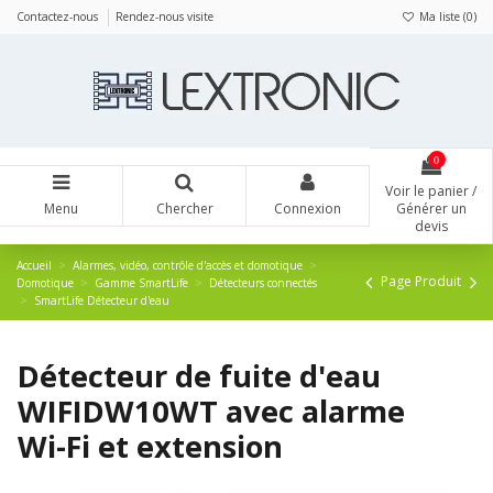
Panneau de gestion des cookies
Contactez-nous
Rendez-nous visite
Ma liste (
0
)
0
Voir le panier /
Menu
Chercher
Connexion
Générer un
devis
Accueil
Alarmes, vidéo, contrôle d'accès et domotique
Page Produit
Domotique
Gamme SmartLife
Détecteurs connectés
SmartLife Détecteur d'eau
Détecteur de fuite d'eau
WIFIDW10WT avec alarme
Wi-Fi et extension