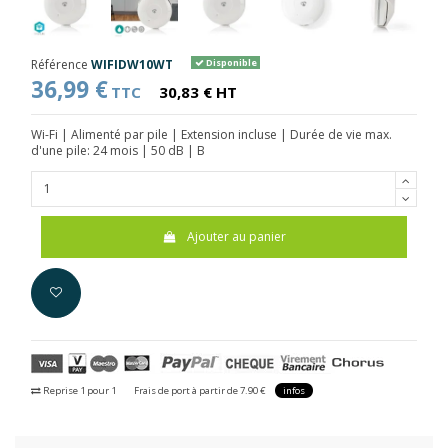
Référence
WIFIDW10WT
Disponible
36,99 €
TTC
30,83 € HT
Wi-Fi | Alimenté par pile | Extension incluse | Durée de vie max.
d'une pile: 24 mois | 50 dB | B
Ajouter au panier
Reprise 1 pour 1
Frais de port à partir de 7.90 €
infos