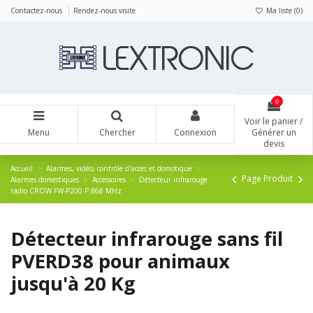
Panneau de gestion des cookies
Contactez-nous
Rendez-nous visite
Ma liste (
0
)
0
Voir le panier /
Menu
Chercher
Connexion
Générer un
devis
Accueil
Alarmes, vidéo, contrôle d'accès et domotique
Page Produit
Alarmes domestiques
Accessoires
Détecteur infrarouge
radio CROW FW-P200 P 868 MHz
Détecteur infrarouge sans fil
PVERD38 pour animaux
jusqu'à 20 Kg