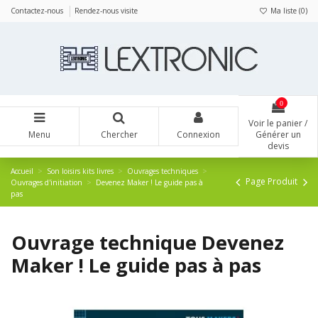
Panneau de gestion des cookies
Contactez-nous
Rendez-nous visite
Ma liste (
0
)
0
Voir le panier /
Menu
Chercher
Connexion
Générer un
devis
Accueil
Son loisirs kits livres
Ouvrages techniques
Page Produit
Ouvrages d'initiation
Devenez Maker ! Le guide pas à
pas
Ouvrage technique Devenez
Maker ! Le guide pas à pas