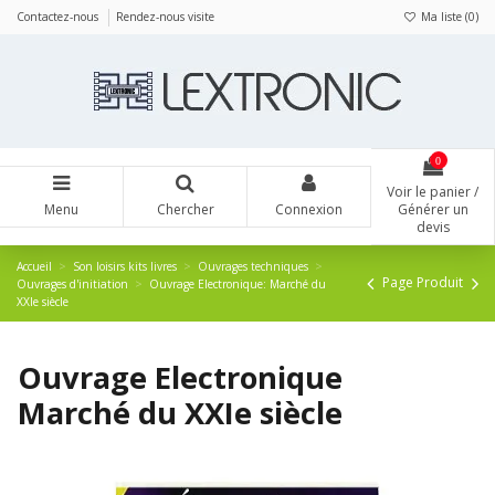
Panneau de gestion des cookies
Contactez-nous
Rendez-nous visite
Ma liste (
0
)
0
Voir le panier /
Menu
Chercher
Connexion
Générer un
devis
Accueil
Son loisirs kits livres
Ouvrages techniques
Page Produit
Ouvrages d'initiation
Ouvrage Electronique: Marché du
XXIe siècle
Ouvrage Electronique
Marché du XXIe siècle