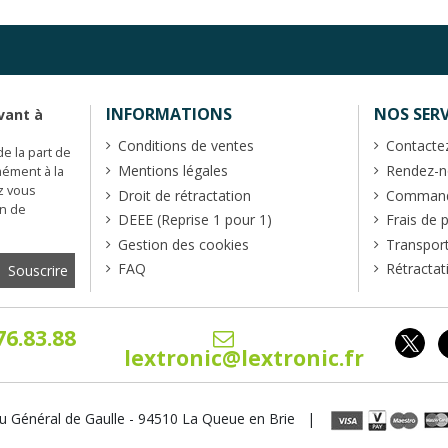
INFORMATIONS
NOS SERV
vant à
Conditions de ventes
Contacte
de la part de
Mentions légales
Rendez-no
mément à la
z vous
Droit de rétractation
Commande
en de
DEEE (Reprise 1 pour 1)
Frais de 
Gestion des cookies
Transpor
FAQ
Rétractat
76.83.88
lextronic@lextronic.fr
u Général de Gaulle - 94510 La Queue en Brie |