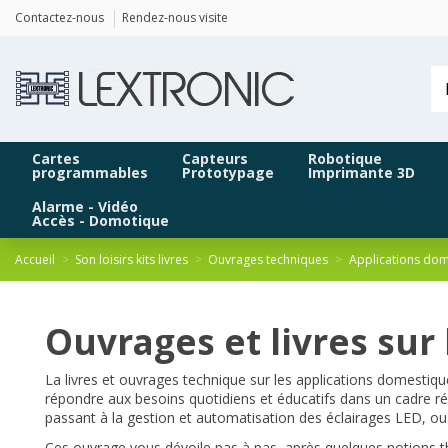
Panneau de gestion des cookies
Contactez-nous
Rendez-nous visite
Cartes
Capteurs
Robotique
programmables
Prototypage
Imprimante 3D
Alarme - Vidéo
Accès - Domotique
Accueil
Son loisirs kits livres
Ouvrages techniques
Applications dom
Ouvrages et livres sur
La livres et ouvrages technique sur les applications domestiqu
répondre aux besoins quotidiens et éducatifs dans un cadre rés
passant à la gestion et automatisation des éclairages LED, ou 
Ces ouvrage vous dévoile pas à pas, après quelques notions th