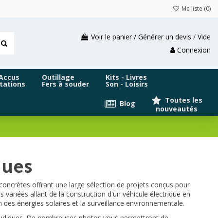
Ma liste (
0
)
Voir le panier / Générer un devis
/
Vide
Connexion
 Accus
Outillage
Kits - Livres
tations
Fers à souder
Son - Loisirs
Toutes les
Blog
nouveautés
ques
 concrètes offrant une large sélection de projets conçus pour
variées allant de la construction d'un véhicule électrique en
 des énergies solaires et la surveillance environnementale.
fs ludiques. De nombreuses photos vous permettront de