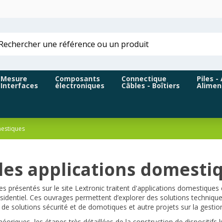
Mesure
Composants
Connectique
Piles -
Interfaces
électroniques
Câbles - Boîtiers
Alimen
estiques
 les applications domesti
es présentés sur le site Lextronic traitent d'applications domestiques
identiel. Ces ouvrages permettent d’explorer des solutions techniques 
de solutions sécurité et de domotiques et autre projets sur la gestion
éoriques, les étapes très détaillées de la construction de dispositi