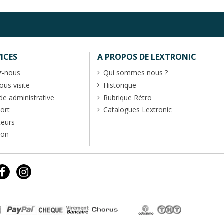
ICES
A PROPOS DE LEXTRONIC
z-nous
Qui sommes nous ?
us visite
Historique
 administrative
Rubrique Rétro
port
Catalogues Lextronic
teurs
ion