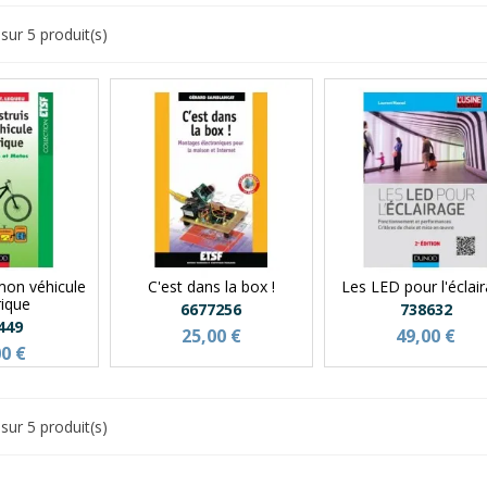
sur 5 produit(s)
 mon véhicule
C'est dans la box !
Les LED pour l'éclai
rique
6677256
738632
449
25,00 €
49,00 €
00 €
sur 5 produit(s)