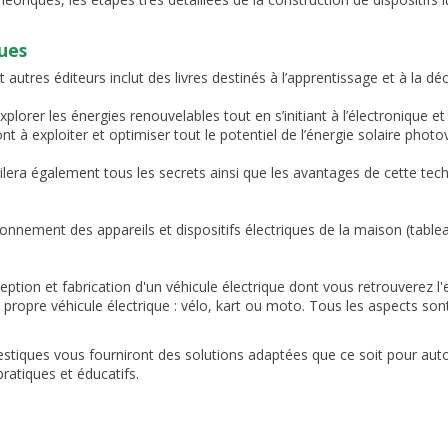
ues
utres éditeurs inclut des livres destinés à l’apprentissage et à la d
lorer les énergies renouvelables tout en s’initiant à l’électronique et
t à exploiter et optimiser tout le potentiel de l’énergie solaire photo
era également tous les secrets ainsi que les avantages de cette tec
nement des appareils et dispositifs électriques de la maison (tablea
eption et fabrication d'un véhicule électrique dont vous retrouverez 
n propre véhicule électrique : vélo, kart ou moto. Tous les aspects so
stiques vous fourniront des solutions adaptées que ce soit pour autom
pratiques et éducatifs.