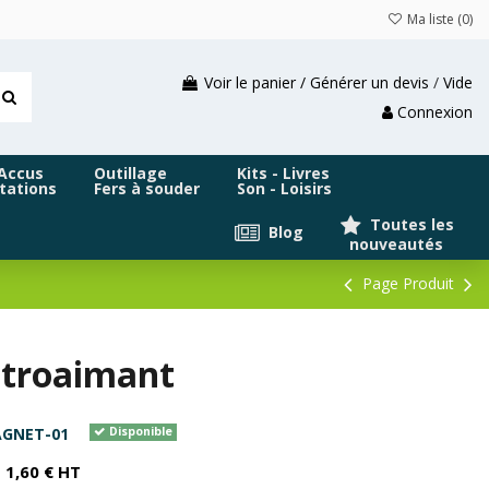
Ma liste (
0
)
Voir le panier / Générer un devis
/
Vide
Connexion
 Accus
Outillage
Kits - Livres
tations
Fers à souder
Son - Loisirs
Toutes les
Blog
nouveautés
Page Produit
ctroaimant
AGNET-01
Disponible
1,60 € HT