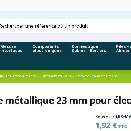
Mesure
Composants
Connectique
Piles -
Interfaces
électroniques
Câbles - Boîtiers
Alimen
es et électro-aimants
Disque métallique 23 mm pour électroaimant
e métallique 23 mm pour éle
Référence
LEX-M
1,92 €
TTC