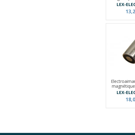
LEX-ELE
13,
Electroaima
magnétique
LEX-ELE
18,