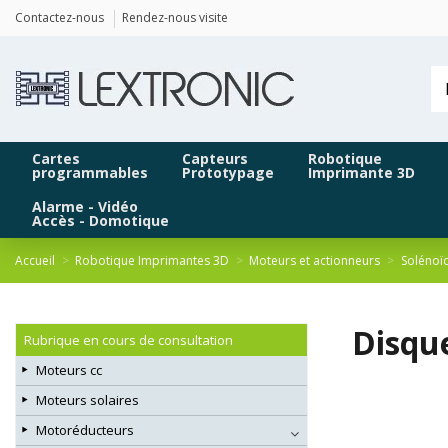
Panneau de gestion des cookies
Contactez-nous
Rendez-nous visite
Cartes
Capteurs
Robotique
programmables
Prototypage
Imprimante 3D
Alarme - Vidéo
Accès - Domotique
Accueil
Robotique Imprimantes 3D
Moteurs et actionneurs
Solénoïd
Disqu
Rubrique en cours de consultation
Moteurs cc
Moteurs solaires
Motoréducteurs