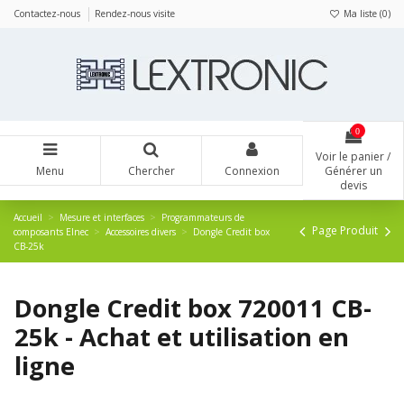
Panneau de gestion des cookies
Contactez-nous
Rendez-nous visite
Ma liste (
0
)
0
Voir le panier /
Menu
Chercher
Connexion
Générer un
devis
Accueil
Mesure et interfaces
Programmateurs de
Page Produit
composants Elnec
Accessoires divers
Dongle Credit box
CB-25k
Dongle Credit box 720011 CB-
25k - Achat et utilisation en
ligne