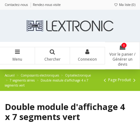
Panneau de gestion des cookies
Contactez-nous
Rendez-nous visite
Ma liste (
0
)
0
Voir le panier /
Menu
Chercher
Connexion
Générer un
devis
Accueil
Composants electroniques
Optoélectronique
Page Produit
7 segments séries
Double module d'affichage 4 x 7
segments vert
Double module d'affichage 4
x 7 segments vert