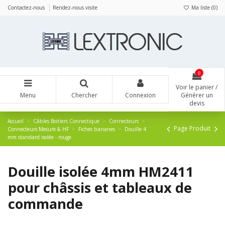
Panneau de gestion des cookies
Contactez-nous
Rendez-nous visite
Ma liste (
0
)
0
Voir le panier /
Menu
Chercher
Connexion
Générer un
devis
Accueil
Câbles Boitiers Connectique
Connecteurs
Page Produit
Connecteurs Mesure & HF
Fiches bananes
Douille 4
mm standard isolée - rouge
Douille isolée 4mm HM2411
pour châssis et tableaux de
commande