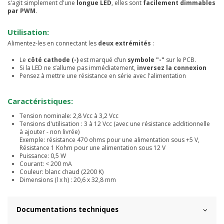
s'agit simplement d'une
longue LED
, elles sont
facilement dimmables
par PWM
.
Utilisation:
Alimentez-les en connectant les
deux extrémités
:
Le
côté cathode (-)
est marqué d’un
symbole "-"
sur le PCB.
Si la LED ne s’allume pas immédiatement,
inversez la connexion
Pensez à mettre une résistance en série avec l'alimentation
Caractéristiques:
Tension nominale: 2,8 Vcc à 3,2 Vcc
Tensions d'utilisation : 3 à 12 Vcc (avec une résistance additionnelle
à ajouter - non livrée)
Exemple: résistance 470 ohms pour une alimentation sous +5 V,
Résistance 1 Kohm pour une alimentation sous 12 V
Puissance: 0,5 W
Courant: < 200 mA
Couleur: blanc chaud (2200 K)
Dimensions (l x h) : 20,6 x 32,8 mm
Documentations techniques