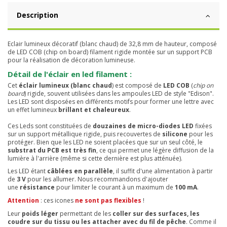
Description
Eclair lumineux décoratif (blanc chaud) de 32,8 mm de hauteur, composé
de LED COB (chip on board) filament rigide montée sur un support PCB
pour la réalisation de décoration lumineuse.
Détail de l'éclair en led filament :
Cet
éclair lumineux (blanc chaud
) est composé de
LED COB
(
chip on
board
) rigide, souvent utilisées dans les ampoules LED de style "Edison".
Les LED sont disposées en différents motifs pour former une lettre avec
un effet lumineux
brillant et chaleureux
.
Ces Leds sont constituées de
douzaines de micro-diodes LED
fixées
sur un support métallique rigide, puis recouvertes de
silicone
pour les
protéger. Bien que les LED ne soient placées que sur un seul côté, le
substrat du PCB est très fin
, ce qui permet une légère diffusion de la
lumière à l'arrière (même si cette dernière est plus atténuée).
Les LED étant
câblées en parallèle
, il suffit d'une alimentation à partir
de
3 V
pour les allumer. Nous recommandons d'ajouter
une
résistance
pour limiter le courant à un maximum de
100 mA
.
Attention
: ces icones
ne sont pas flexibles
!
Leur
poids léger
permettant de les
coller sur des surfaces, les
coudre sur du tissu ou les attacher avec du fil de pêche
. Comme il