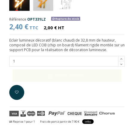
Référence
OPT331LZ
Rupture de stock
2,40 €
TTC
2,00 € HT
Eclair lumineux décoratif (blanc chaud) de 32,8 mm de hauteur,
composé de LED COB (chip on board) filament rigide montée sur un
support PCB pour la réalisation de décoration lumineuse.
Ajouter au panier
Reprise 1 pour 1
Frais de port à partir de 7.90 €
infos