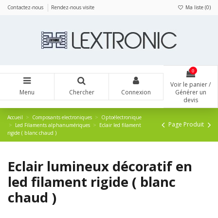
Panneau de gestion des cookies
Contactez-nous
Rendez-nous visite
Ma liste (
0
)
0
Voir le panier /
Menu
Chercher
Connexion
Générer un
devis
Accueil
Composants electroniques
Optoélectronique
Page Produit
Led Filaments alphanumériques
Eclair led filament
rigide ( blanc chaud )
Eclair lumineux décoratif en
led filament rigide ( blanc
chaud )