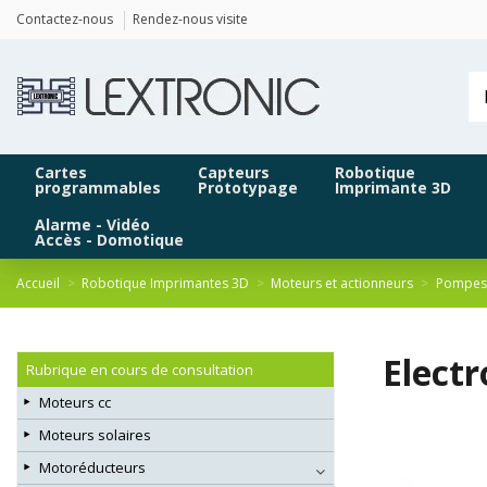
Panneau de gestion des cookies
Contactez-nous
Rendez-nous visite
Cartes
Capteurs
Robotique
programmables
Prototypage
Imprimante 3D
Alarme - Vidéo
Accès - Domotique
Accueil
Robotique Imprimantes 3D
Moteurs et actionneurs
Pompes 
Elect
Rubrique en cours de consultation
Moteurs cc
Moteurs solaires
Motoréducteurs