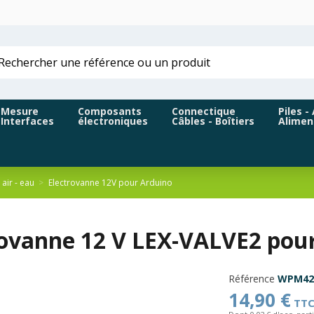
Mesure
Composants
Connectique
Piles -
Interfaces
électroniques
Câbles - Boîtiers
Alimen
air - eau
Electrovanne 12V pour Arduino
rovanne 12 V LEX-VALVE2 po
Référence
WPM42
14,90 €
TT