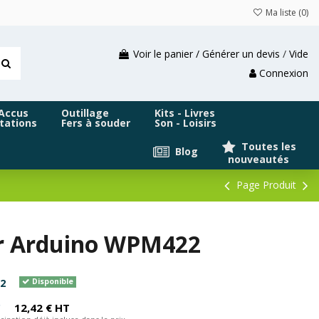
Ma liste (
0
)
Voir le panier / Générer un devis
/
Vide
Connexion
 Accus
Outillage
Kits - Livres
tations
Fers à souder
Son - Loisirs
Toutes les
Blog
nouveautés
Page Produit
ur Arduino WPM422
2
Disponible
C
12,42 € HT