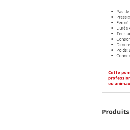
Pas de 
Pressio
Fermé 
Durée 
Tensio
Consom
Dimensi
Poids: 
Connex
Cette pomp
profession
ou animau
Produits