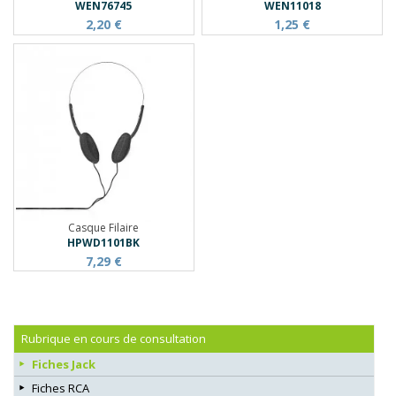
WEN76745
WEN11018
2,20 €
1,25 €
Casque Filaire
HPWD1101BK
7,29 €
Rubrique en cours de consultation
Fiches Jack
Fiches RCA