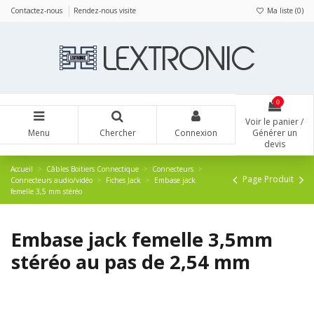
Panneau de gestion des cookies
Contactez-nous
Rendez-nous visite
Ma liste (
0
)
0
Voir le panier /
Menu
Chercher
Connexion
Générer un
devis
Accueil
Câbles Boitiers Connectique
Connecteurs
Page Produit
Connecteurs audio/vidéo
Fiches Jack
Embase jack
femelle 3,5 mm stéréo
Embase jack femelle 3,5mm
stéréo au pas de 2,54 mm