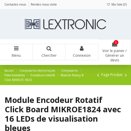
Panneau de gestion des cookies
Contactez-nous
Rendez-nous visite
Ma liste (
0
)
0
Voir le panier /
Menu
Chercher
Connexion
Générer un
devis
Accueil
Composants electroniques
Composants
Page Produit
Potentiomètres
Encodeurs rotatifs
Module Rotary B
Click MIKROE-1824
Module Encodeur Rotatif
Click Board MIKROE1824 avec
16 LEDs de visualisation
bleues