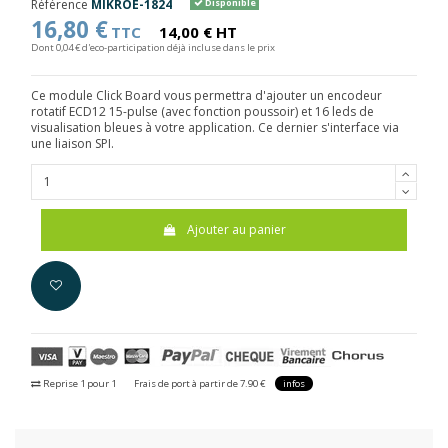
Référence
MIKROE-1824
Disponible
16,80 €
TTC
14,00 € HT
Dont 0,04 € d'eco-participation déjà incluse dans le prix
Ce module Click Board vous permettra d'ajouter un encodeur
rotatif ECD12 15-pulse (avec fonction poussoir) et 16 leds de
visualisation bleues à votre application. Ce dernier s'interface via
une liaison SPI.
Ajouter au panier
Reprise 1 pour 1
Frais de port à partir de 7.90 €
infos