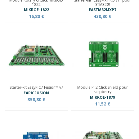
Module Rotary G Click MIKROE-
Starter-kit "EasyMx PRO v7" pour
1822
STM32®
MIKROE-1822
EASTM32MXP7
16,80 €
430,80 €
Starter-kit EasyPIC7 Fusion™ v7
Module Pi 2 Click Shield pour
raspberry
EAPICFUSION
MIKROE-1879
358,80 €
11,52 €