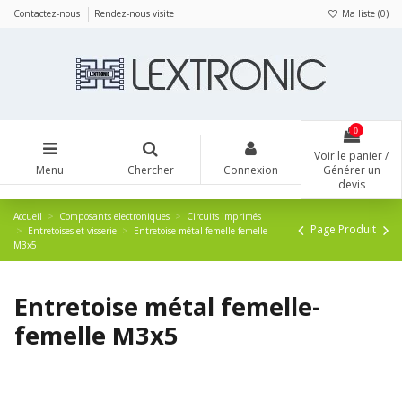
Panneau de gestion des cookies
Contactez-nous
Rendez-nous visite
Ma liste (
0
)
0
Voir le panier /
Menu
Chercher
Connexion
Générer un
devis
Accueil
Composants electroniques
Circuits imprimés
Page Produit
Entretoises et visserie
Entretoise métal femelle-femelle
M3x5
Entretoise métal femelle-
femelle M3x5