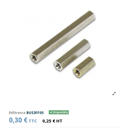
Référence
BUS3FF05
Disponible
0,30 €
TTC
0,25 € HT