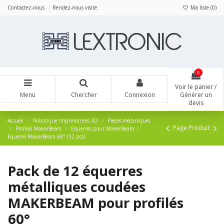
Panneau de gestion des cookies
Contactez-nous
Rendez-nous visite
Ma liste (
0
)
0
Voir le panier /
Menu
Chercher
Connexion
Générer un
devis
Accueil
Robotique Imprimantes 3D
Pièces mécaniques
Page Produit
Profilés MakerBeam
Equerres pour MakerBeam
Equerre MakerBeam 60° (12 pcs)
Pack de 12 équerres
métalliques coudées
MAKERBEAM pour profilés
60°