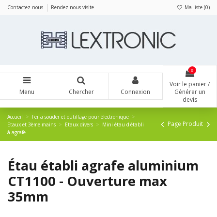
Panneau de gestion des cookies
Contactez-nous
Rendez-nous visite
Ma liste (
0
)
0
Voir le panier /
Menu
Chercher
Connexion
Générer un
devis
Accueil
Fer a souder et outillage pour électronique
Page Produit
Etaux et 3ème mains
Etaux divers
Mini étau d'établi
à agrafe
Étau établi agrafe aluminium
CT1100 - Ouverture max
35mm