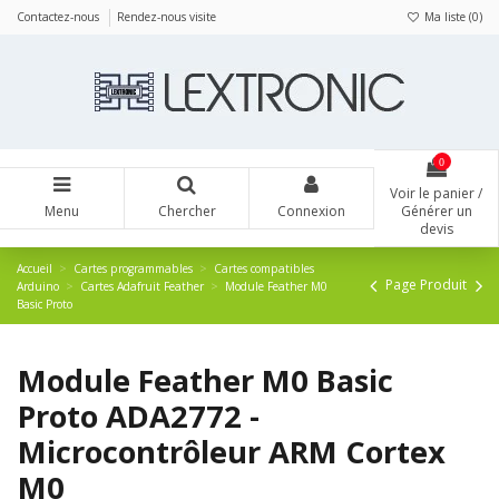
Panneau de gestion des cookies
Contactez-nous
Rendez-nous visite
Ma liste (
0
)
0
Voir le panier /
Menu
Chercher
Connexion
Générer un
devis
Accueil
Cartes programmables
Cartes compatibles
Page Produit
Arduino
Cartes Adafruit Feather
Module Feather M0
Basic Proto
Module Feather M0 Basic
Proto ADA2772 -
Microcontrôleur ARM Cortex
M0