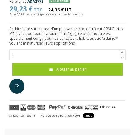
Référence
ADA2772
Disponible
29,23 €
TTC
24,36 € HT
Dont 0,01 € d'eco-participation déjà incluse dans le prix
Architecturé sur la base d'un puissant microcontrôleur ARM Cortex
M0 (avec bootloader arduino™ intégré), ce petit module est
spécialement conçu pour les utilisateurs habitués aux Arduino™
voulant miniaturiser leurs applications.
Ajouter au panier
Reprise 1 pour 1
Frais de port à partir de 7.90 €
infos