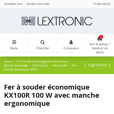
Panneau de gestion des cookies
Contactez-nous
Rendez-nous visite
Ma liste (
0
)
0
Voir le panier /
Menu
Chercher
Connexion
Générer un
devis
Accueil
Fer a souder et outillage pour électronique
Page Produit
Matériel de soudage
Fers à souder
Fer à souder
Fer
à souder économique 100W
Fer à souder économique
KX100R 100 W avec manche
ergonomique