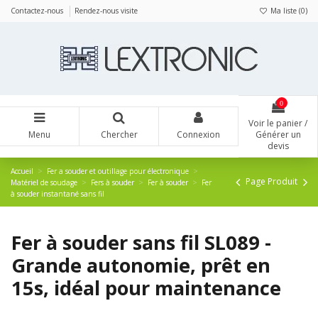
Panneau de gestion des cookies
Contactez-nous
Rendez-nous visite
Ma liste (
0
)
0
Voir le panier /
Menu
Chercher
Connexion
Générer un
devis
Accueil
Fer a souder et outillage pour électronique
Page Produit
Matériel de soudage
Fers à souder
Fer à souder
Fer
à souder instantané sans fil
Fer à souder sans fil SL089 -
Grande autonomie, prêt en
15s, idéal pour maintenance