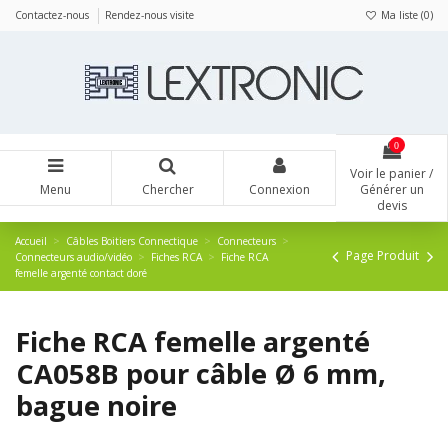
Panneau de gestion des cookies
Contactez-nous
Rendez-nous visite
Ma liste (
0
)
0
Voir le panier /
Menu
Chercher
Connexion
Générer un
devis
Accueil
Câbles Boitiers Connectique
Connecteurs
Page Produit
Connecteurs audio/vidéo
Fiches RCA
Fiche RCA
femelle argenté contact doré
Fiche RCA femelle argenté
CA058B pour câble Ø 6 mm,
bague noire