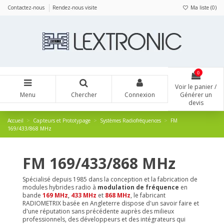
Panneau de gestion des cookies
Contactez-nous
Rendez-nous visite
Ma liste (
0
)
0
Voir le panier /
Menu
Chercher
Connexion
Générer un
devis
Accueil
Capteurs et Prototypage
Systèmes Radiofréquences
FM
169/433/868 MHz
FM 169/433/868 MHz
Spécialisé depuis 1985 dans la conception et la fabrication de
modules hybrides radio à
modulation de fréquence
en
bande
169 MHz
,
433 MHz
et
868 MHz
, le fabricant
RADIOMETRIX basée en Angleterre dispose d'un savoir faire et
d'une réputation sans précédente auprès des milieux
professionnels, des développeurs et des intégrateurs qui