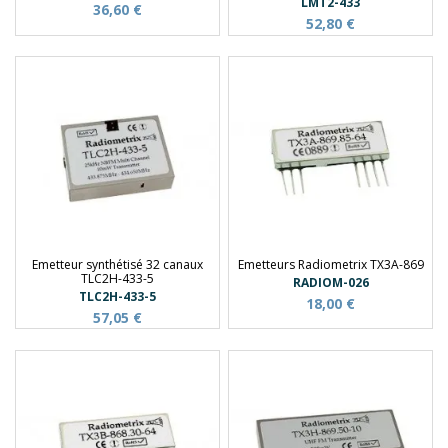
LMT2-433
36,60 €
52,80 €
Emetteur synthétisé 32 canaux
Emetteurs Radiometrix TX3A-869
TLC2H-433-5
RADIOM-026
TLC2H-433-5
18,00 €
57,05 €