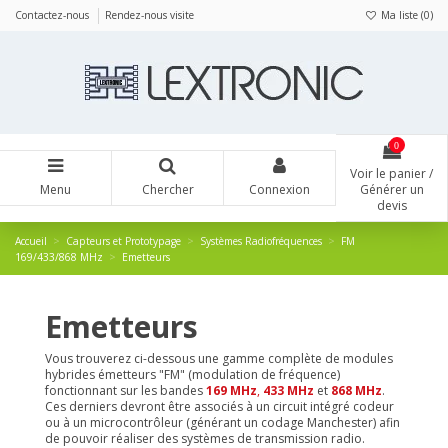
Panneau de gestion des cookies
Contactez-nous
Rendez-nous visite
Ma liste (
0
)
0
Voir le panier /
Menu
Chercher
Connexion
Générer un
devis
Accueil
Capteurs et Prototypage
Systèmes Radiofréquences
FM
169/433/868 MHz
Emetteurs
Emetteurs
Vous trouverez ci-dessous une gamme complète de modules
hybrides émetteurs "FM" (modulation de fréquence)
fonctionnant sur les bandes
169 MHz
,
433 MHz
et
868 MHz
.
Ces derniers devront être associés à un circuit intégré codeur
ou à un microcontrôleur (générant un codage Manchester) afin
de pouvoir réaliser des systèmes de transmission radio.