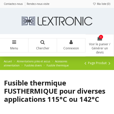
Panneau de gestion des cookies
Contactez-nous
Rendez-nous visite
Ma liste (
0
)
0
Voir le panier /
Menu
Chercher
Connexion
Générer un
devis
Accueil
Alimentations piles et accus
Accessoires
Page Produit
alimentation
Fusibles divers
Fusible thermique
Fusible thermique
FUSTHERMIQUE pour diverses
applications 115°C ou 142°C