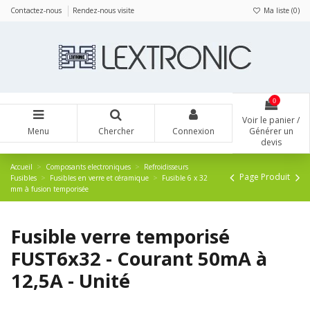
Panneau de gestion des cookies
Contactez-nous
Rendez-nous visite
Ma liste (
0
)
0
Voir le panier /
Menu
Chercher
Connexion
Générer un
devis
Accueil
Composants electroniques
Refroidisseurs
Page Produit
Fusibles
Fusibles en verre et céramique
Fusible 6 x 32
mm à fusion temporisée
Fusible verre temporisé
FUST6x32 - Courant 50mA à
12,5A - Unité