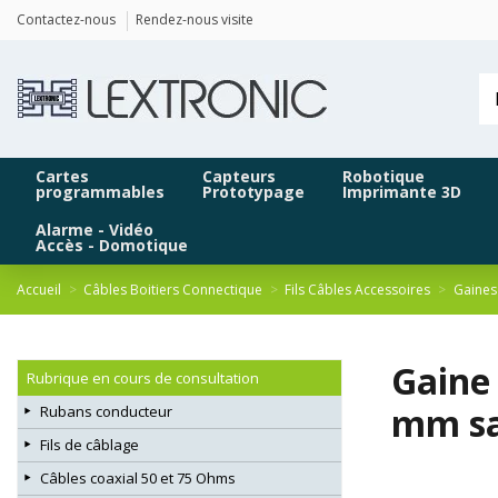
Panneau de gestion des cookies
Contactez-nous
Rendez-nous visite
Cartes
Capteurs
Robotique
programmables
Prototypage
Imprimante 3D
Alarme - Vidéo
Accès - Domotique
Accueil
Câbles Boitiers Connectique
Fils Câbles Accessoires
Gaines
Gaine
Rubrique en cours de consultation
mm sa
Rubans conducteur
Fils de câblage
Câbles coaxial 50 et 75 Ohms