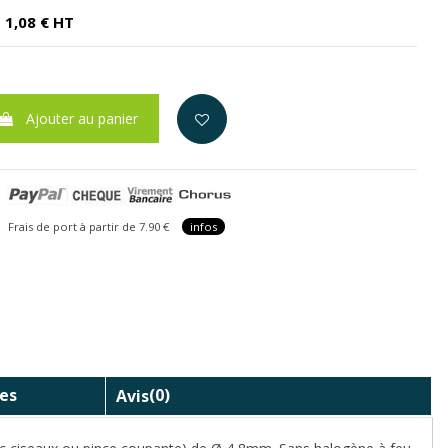
1,08 € HT
Ajouter au panier
is de port à partir de 7.90 €
infos
es
Avis
(0)