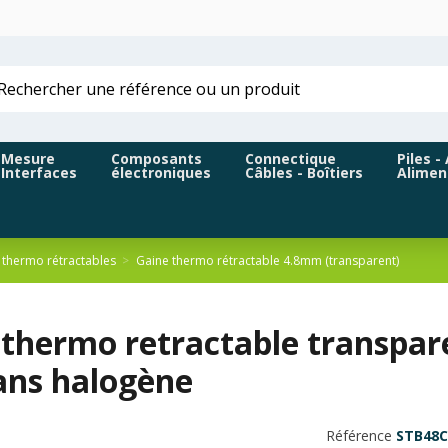
Mesure
Composants
Connectique
Piles -
Interfaces
électroniques
Câbles - Boîtiers
Alimen
 thermo rétractables
Gaine thermo rétractable 4.8mm (transparent)
 thermo retractable transpar
ns halogène
Référence
STB48C