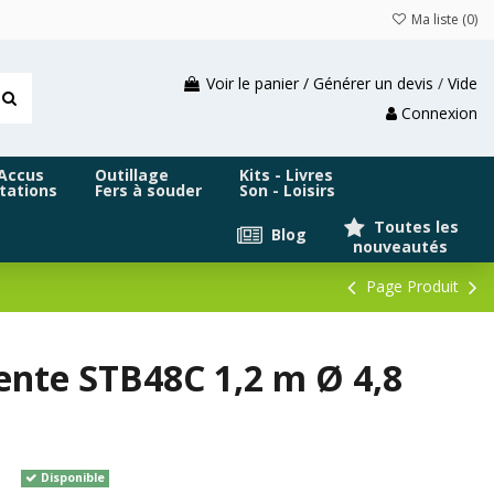
Ma liste (
0
)
Voir le panier / Générer un devis
/
Vide
Connexion
 Accus
Outillage
Kits - Livres
tations
Fers à souder
Son - Loisirs
Toutes les
Blog
nouveautés
Page Produit
ente STB48C 1,2 m Ø 4,8
Disponible