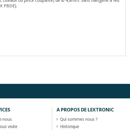
vec ciseaux ou pince coupante) de Ø 4,8mm. Sans halogène à feu
 et PBDE).
ICES
A PROPOS DE LEXTRONIC
z-nous
Qui sommes nous ?
us visite
Historique