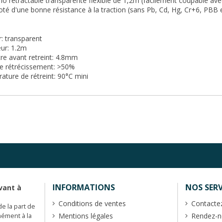
o rétractable transparente flexible de 1,2m (facilement coupable a
oté d'une bonne résistance à la traction (sans Pb, Cd, Hg, Cr+6, PBB
: transparent
ur: 1.2m
re avant retreint: 4.8mm
de rétrécissement: >50%
ture de rétreint: 90°C mini
INFORMATIONS
NOS SERV
vant à
Conditions de ventes
Contacte
de la part de
Mentions légales
Rendez-no
mément à la