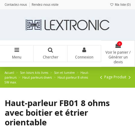
Panneau de gestion des cookies
Contactez-nous
Rendez-nous visite
Ma liste (
0
)
0
Voir le panier /
Menu
Chercher
Connexion
Générer un
devis
Accueil
Son loisirs kits livres
Son et lumière
Haut-
Page Produit
parleurs
Haut parleurs divers
Haut-parleur 8 ohms
5W max.
Haut-parleur FB01 8 ohms
avec boitier et étrier
orientable