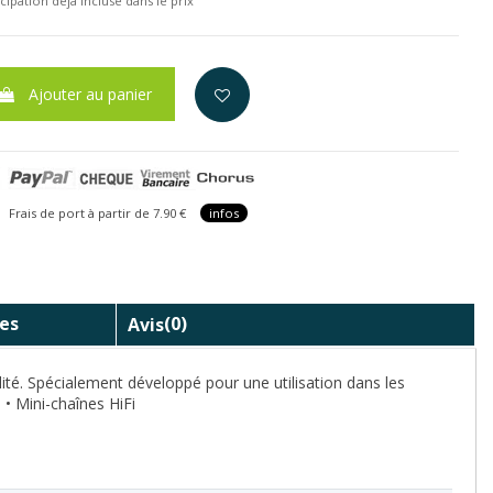
cipation déjà incluse dans le prix
Ajouter au panier
is de port à partir de 7.90 €
infos
es
Avis
(0)
té. Spécialement développé pour une utilisation dans les
 • Mini-chaînes HiFi