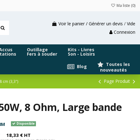
Ma liste (
0
)
Voir le panier / Générer un devis
/
Vide
Connexion
 Accus
Outillage
Kits - Livres
tations
Fers à souder
Son - Loisirs
Toutes les
Blog
nouveautés
Page Produit
8 cm (3,3")
 50W, 8 Ohm, Large bande
8M
Disponible
C
18,33 € HT