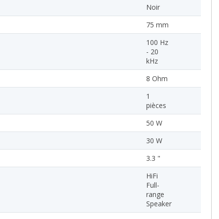
Noir
75 mm
100 Hz
- 20
kHz
8 Ohm
1
pièces
50 W
30 W
3.3 "
HiFi
Full-
range
Speaker