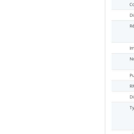
Co
Di
Ré
I
No
Pu
R
Di
Ty