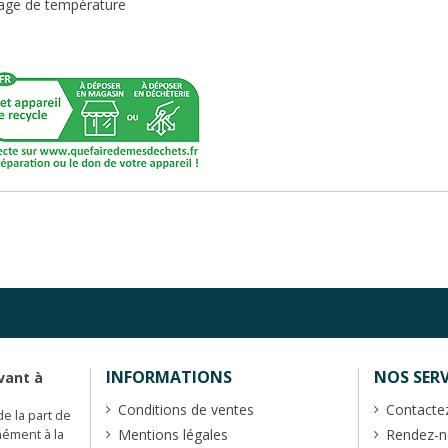
age de température
INFORMATIONS
NOS SERV
vant à
Conditions de ventes
Contacte
de la part de
Mentions légales
Rendez-no
mément à la