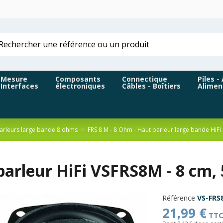
Mesure
Composants
Connectique
Piles -
Interfaces
électroniques
Câbles - Boîtiers
Alimen
arleurs large bande 8 ohms
FRS 8 M - 8 Ohm - Haut parleur large bande HiFi 
parleur HiFi VSFRS8M - 8 cm,
Référence
VS-FRS
21,99 €
TT