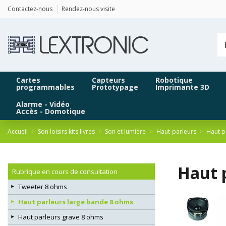
Panneau de gestion des cookies
Contactez-nous
Rendez-nous visite
Cartes
Capteurs
Robotique
programmables
Prototypage
Imprimante 3D
Alarme - Vidéo
Accès - Domotique
Accueil
Son loisirs kits livres
Son et lumière
Haut-parleurs
Haut p
Haut 
Rubrique en cours de consultation
Tweeter 8 ohms
Haut parleurs large bande 8 ohms
Haut parleurs grave 8 ohms