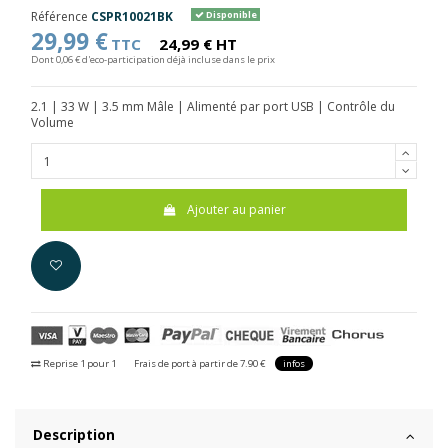
Référence
CSPR10021BK
Disponible
29,99 €
TTC
24,99 € HT
Dont 0,06 € d'eco-participation déjà incluse dans le prix
2.1 | 33 W | 3.5 mm Mâle | Alimenté par port USB | Contrôle du
Volume
Ajouter au panier
Reprise 1 pour 1
Frais de port à partir de 7.90 €
infos
Description