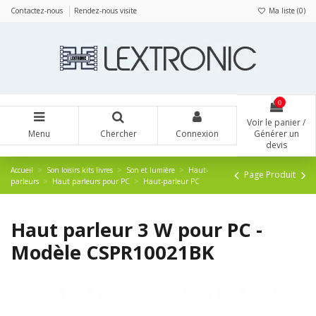
Panneau de gestion des cookies
Contactez-nous
Rendez-nous visite
Ma liste (
0
)
0
Voir le panier /
Menu
Chercher
Connexion
Générer un
devis
Accueil
Son loisirs kits livres
Son et lumière
Haut-
Page Produit
parleurs
Haut parleurs pour PC
Haut-parleur PC
Haut parleur 3 W pour PC -
Modèle CSPR10021BK