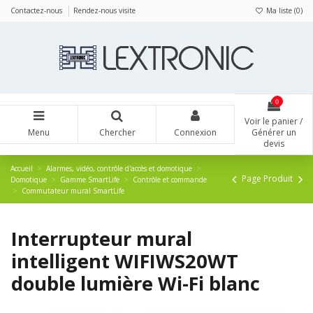
Panneau de gestion des cookies
Contactez-nous
Rendez-nous visite
Ma liste (
0
)
0
Voir le panier /
Menu
Chercher
Connexion
Générer un
devis
Accueil
Alarmes, vidéo, contrôle d'accès et domotique
Page Produit
Domotique
Gamme SmartLife
Contrôle et commande
Commutateur mural SmartLife
Interrupteur mural
intelligent WIFIWS20WT
double lumière Wi-Fi blanc