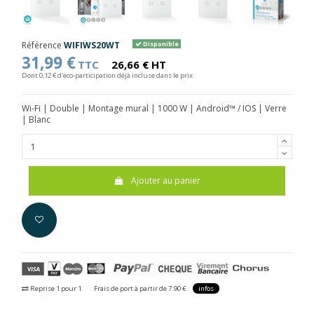
Référence
WIFIWS20WT
Disponible
31,99 €
TTC
26,66 € HT
Dont 0,12 € d'eco-participation déjà incluse dans le prix
Wi-Fi | Double | Montage mural | 1000 W | Android™ / IOS | Verre
| Blanc
Ajouter au panier
Reprise 1 pour 1
Frais de port à partir de 7.90 €
infos