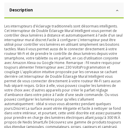
Description
Les interrupteurs d'éclairage traditionnels sont désormais intelligents.
Cet Interrupteur de Double Éclairage Mural Intelligent vous permet de
contrôler deux lumières à distance et automatiquement à l'aide d'un seul
interrupteur mural discret.Facile à configurer L'interrupteur peut être
utilisé pour contrôler vos lumières en utilisant simplement ses boutons
tactiles. Mais il vous permet aussi de le connecter directement à votre
routeur Wi-Fi et de prendre le contrôle de deux lumières depuis votre
smartphone, votre tablette ou en parlant, en cas d'utilisation conjointe
avec Amazon Alexa ou Google Home. Remarque : Fil neutre requis pour
toujours alimenter l’interrupteur avec 230 VoltsProgrammation et
couplage L'application intuitive proposée par les cerveaux se cachant
derrière cet Interrupteur de Double Éclairage Mural Intelligent vous
permet de vous connecter directement à votre routeur Wi-Fi sans aucun
hub séparé requis. Grâce à elle, vous pouvez coupler les lumières de
votre choix avec d'autres appareils pour créer le parfait réglage
d'ambiance dans votre pièce à l'aide d'une seule commande. Ou vous
pouvez configurer les lumières pour qu'elles s'allument
automatiquement : idéal si vous vous absentez pendant quelques
jours.Discret La surface avant vitrée élégante et facile à nettoyer se fond
dans votre intérieur, et pourtant, cette unité discrète est assez puissante
pour prendre en charge des lumières électriques allant jusqu'à 300 W.À
propos de Nedis SmartLife Découvrez une gamme de produits toujours
plus étendue (ampoules, commutateurs, prises, capteurs et caméras),