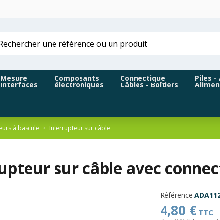
Mesure
Composants
Connectique
Piles -
Interfaces
électroniques
Câbles - Boîtiers
Alimen
eurs à bascule
Interrupteur sur câble
rupteur sur câble avec conne
Référence
ADA11
4,80 €
TTC