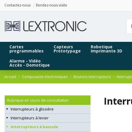
Panneau de gestion des cookies
Contactez-nous
Rendez-nous visite
Cartes
Capteurs
Robotique
programmables
Prototypage
Imprimante 3D
Alarme - Vidéo
Accès - Domotique
Accueil
Composants electroniques
Boutons Interrupteurs
Interrupt
Inter
Rubrique en cours de consultation
Interrupteurs à glissière
Interrupteurs à levier
Interrupteurs à bascule