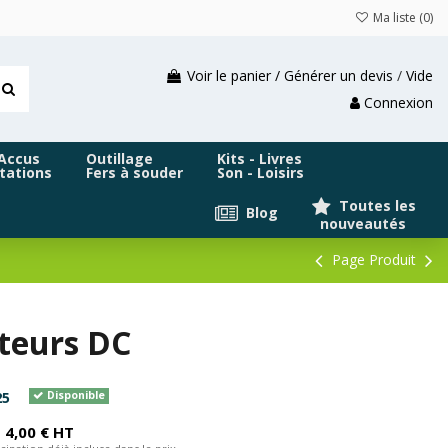
Ma liste (
0
)
Voir le panier / Générer un devis
/
Vide
Connexion
 Accus
Outillage
Kits - Livres
tations
Fers à souder
Son - Loisirs
Toutes les
Blog
nouveautés
Page Produit
cteurs DC
25
Disponible
4,00 € HT