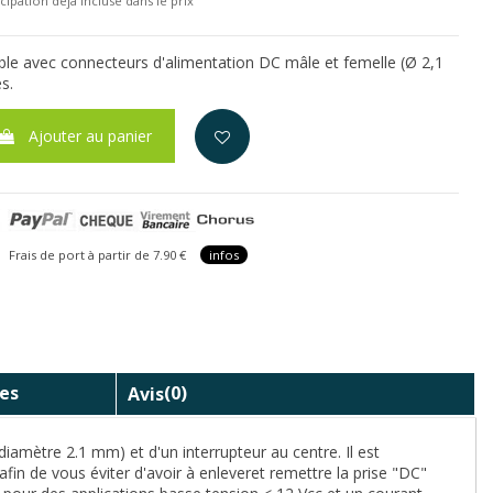
cipation déjà incluse dans le prix
âble avec connecteurs d'alimentation DC mâle et femelle (Ø 2,1
s.
Ajouter au panier
is de port à partir de 7.90 €
infos
es
Avis
(0)
amètre 2.1 mm) et d'un interrupteur au centre. Il est
fin de vous éviter d'avoir à enleveret remettre la prise "DC"