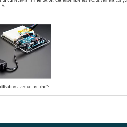
ositif qui recevra l'alimentation. Cet ensemble est exclusivement conç
1 A.
tilisation avec un arduino™