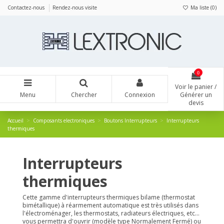
Panneau de gestion des cookies
Contactez-nous
Rendez-nous visite
Ma liste (
0
)
0
Voir le panier /
Menu
Chercher
Connexion
Générer un
devis
Accueil
Composants electroniques
Boutons Interrupteurs
Interrupteurs
thermiques
Interrupteurs
thermiques
Cette gamme d'interrupteurs thermiques bilame (thermostat
bimétallique) à réarmement automatique est très utilisés dans
l'électroménager, les thermostats, radiateurs électriques, etc...
vous permettra d'ouvrir (modèle type Normalement Fermé) ou