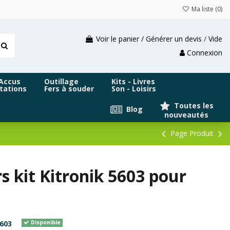
Ma liste (
0
)
Voir le panier / Générer un devis
/
Vide
Connexion
 Accus
Outillage
Kits - Livres
tations
Fers à souder
Son - Loisirs
Toutes les
Blog
nouveautés
Page Produit
s kit Kitronik 5603 pour
603
Disponible