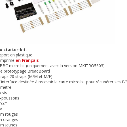
 starter-kit:
pport en plastique
 imprimé
en Français
 BBC micro:bit (uniquement avec la version MKITRO5603)
 de prototypage BreadBoard
straps 20 straps (M/M et M/F)
d'interface destinée à recevoir la carte micro:bit pour récupérer ses E/
omètre
à vis
-poussoirs
"cc"
or
 mm rouges
mm oranges
mm jaunes