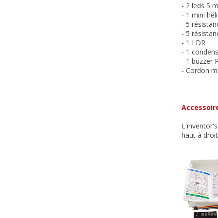
- 2 leds 5 
- 1 mini hél
- 5 résista
- 5 résista
- 1 LDR
- 1 conden
- 1 buzzer 
- Cordon m
Accessoire
L'inventor'
haut à droi