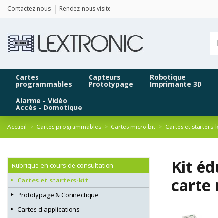
Panneau de gestion des cookies
Contactez-nous
Rendez-nous visite
Cartes
Capteurs
Robotique
programmables
Prototypage
Imprimante 3D
Alarme - Vidéo
Accès - Domotique
Accueil
Cartes programmables
Cartes micro:bit
Cartes et starters-k
Kit éd
Rubrique en cours de consultation
carte 
Cartes et starters-kit
Prototypage & Connectique
Cartes d'applications