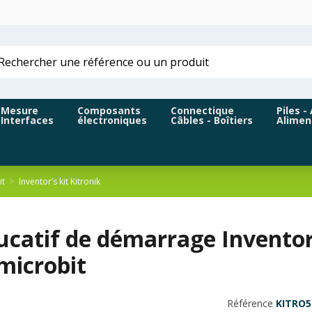
Mesure
Composants
Connectique
Piles -
Interfaces
électroniques
Câbles - Boîtiers
Alimen
it
Inventor’s kit Kitronik
ucatif de démarrage Inventor
microbit
Référence
KITRO5