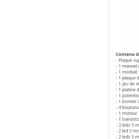
Contenu du
- Plaque su
- 1 manuel
- 1 module
- 1 plaque
- 1 jeu de 
- 1 platine 
- 1 potenti
- 1 bornier 
- 4 boutons
- 1 moteur 
- 1 transist
- 2 leds 5
- 2 led 5 
- 2 leds 5 