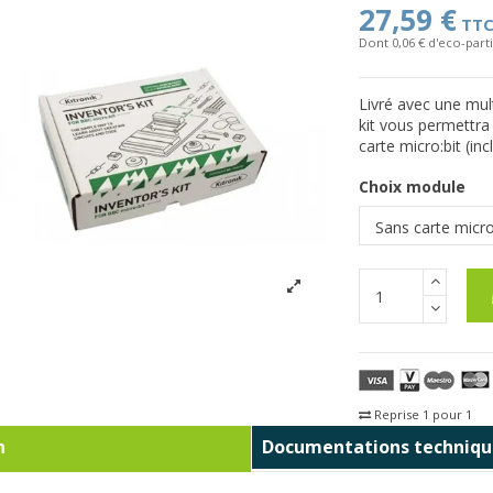
27,59 €
TT
Dont 0,06 € d'eco-parti
Livré avec une mult
kit vous permettra 
carte micro:bit (inc
Choix module
Reprise 1 pour 1
Fra
n
Documentations techniqu