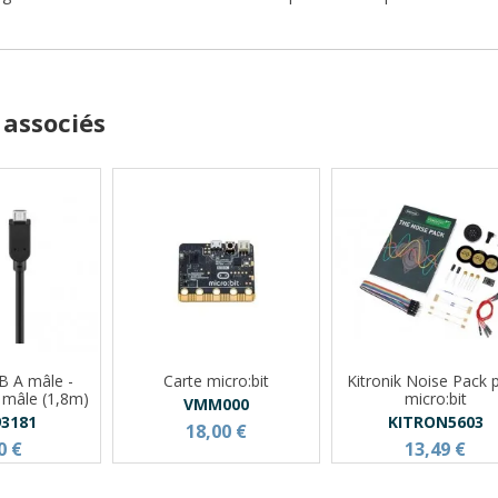
 associés
B A mâle -
Carte micro:bit
Kitronik Noise Pack 
 mâle (1,8m)
micro:bit
VMM000
3181
KITRON5603
18,00 €
0 €
13,49 €