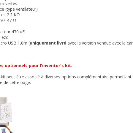
mm vertes
ice (type ventilateur)
nces 2.2 KΩ
nces 47 Ω
sateur 470 uF
Piezo
icro USB 1,8m (
uniquement livré
avec la version vendue avec la cart
s optionnels pour l'inventor's kit:
s kit peut être associé à diverses options complémentaire permettant
te de cette page.