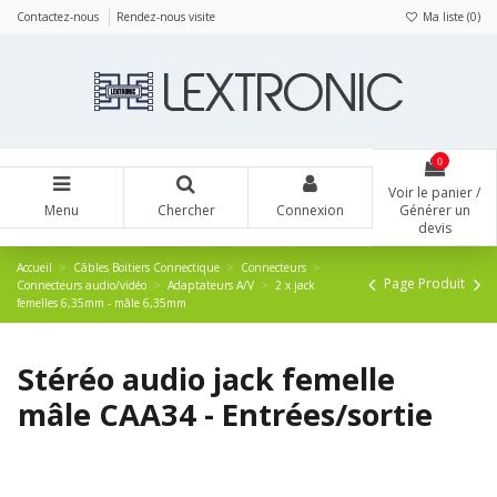
Panneau de gestion des cookies
Contactez-nous
Rendez-nous visite
Ma liste (
0
)
0
Voir le panier /
Menu
Chercher
Connexion
Générer un
devis
Accueil
Câbles Boitiers Connectique
Connecteurs
Page Produit
Connecteurs audio/vidéo
Adaptateurs A/V
2 x jack
femelles 6,35mm - mâle 6,35mm
Stéréo audio jack femelle
mâle CAA34 - Entrées/sortie