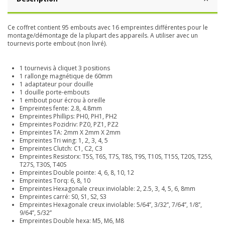
Ce coffret contient 95 embouts avec 16 empreintes différentes pour le
montage/démontage de la plupart des appareils. A utiliser avec un
tournevis porte embout (non livré).
1 tournevis à cliquet 3 positions
1 rallonge magnétique de 60mm
1 adaptateur pour douille
1 douille porte-embouts
1 embout pour écrou à oreille
Empreintes fente: 2.8, 4.8mm
Empreintes Phillips: PH0, PH1, PH2
Empreintes Pozidriv: PZ0, PZ1, PZ2
Empreintes TA: 2mm X 2mm X 2mm
Empreintes Tri wing: 1, 2, 3, 4, 5
Empreintes Clutch: C1, C2, C3
Empreintes Resistorx: T5S, T6S, T7S, T8S, T9S, T10S, T15S, T20S, T25S,
T27S, T30S, T40S
Empreintes Double pointe: 4, 6, 8, 10, 12
Empreintes Torq: 6, 8, 10
Empreintes Hexagonale creux inviolable: 2, 2.5, 3, 4, 5, 6, 8mm
Empreintes carré: S0, S1, S2, S3
Empreintes Hexagonale creux inviolable: 5/64’’, 3/32’’, 7/64’’, 1/8’’,
9/64’’, 5/32’’
Empreintes Double hexa: M5, M6, M8