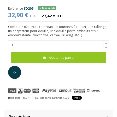
Référence
SD205
Disponible
32,90 €
TTC
27,42 € HT
Coffret de 62 pièces contenant un tournevis à cliquet, une rallonge,
un adaptateur pour douille, une douille porte-embouts et 57
embouts (fente, cruciforme, carrée, Tri wing, etc...).
Ajouter au panier
Reprise 1 pour 1
Frais de port à partir de 7.90 €
infos
Description