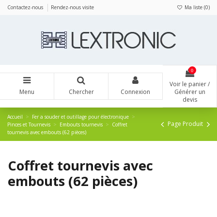
Panneau de gestion des cookies
Contactez-nous
Rendez-nous visite
Ma liste (
0
)
0
Voir le panier /
Menu
Chercher
Connexion
Générer un
devis
Accueil
Fer a souder et outillage pour électronique
Page Produit
Pinces et Tournevis
Embouts tournevis
Coffret
tournevis avec embouts (62 pièces)
Coffret tournevis avec
embouts (62 pièces)