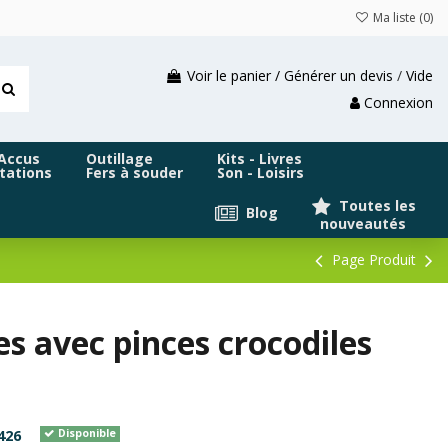
Ma liste (
0
)
Voir le panier / Générer un devis
/
Vide
Connexion
 Accus
Outillage
Kits - Livres
tations
Fers à souder
Son - Loisirs
Toutes les
Blog
nouveautés
Page Produit
s avec pinces crocodiles
426
Disponible