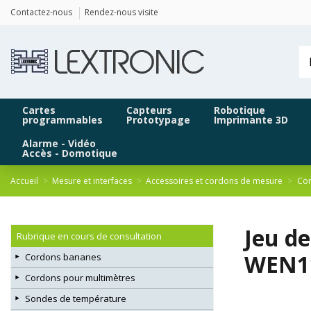
Panneau de gestion des cookies
Contactez-nous
Rendez-nous visite
Cartes
Capteurs
Robotique
programmables
Prototypage
Imprimante 3D
Alarme - Vidéo
Accès - Domotique
Accueil
Mesure et interfaces
Accessoires et cordons de mesure
Cor
Jeu de
Rubrique en cours de consultation
WEN1
Cordons bananes
Cordons pour multimètres
Sondes de température