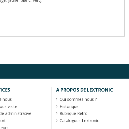
e, jaune, blanc, vert).
ICES
A PROPOS DE LEXTRONIC
z-nous
Qui sommes nous ?
us visite
Historique
 administrative
Rubrique Rétro
port
Catalogues Lextronic
teurs