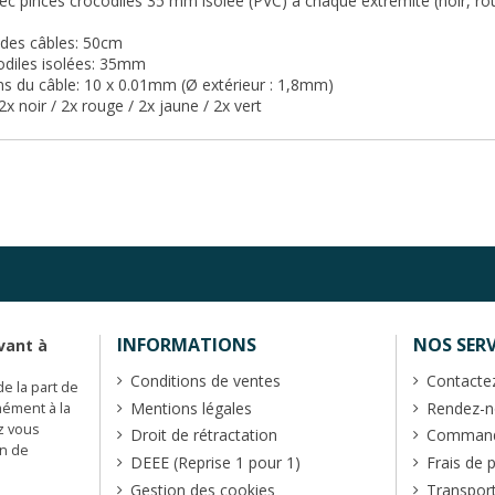
c pinces crocodiles 35 mm isolée (PVC) à chaque extrémité (noir, roug
 des câbles: 50cm
codiles isolées: 35mm
s du câble: 10 x 0.01mm (Ø extérieur : 1,8mm)
2x noir / 2x rouge / 2x jaune / 2x vert
INFORMATIONS
NOS SERV
vant à
Conditions de ventes
Contacte
de la part de
Mentions légales
Rendez-no
mément à la
z vous
Droit de rétractation
Commande
en de
DEEE (Reprise 1 pour 1)
Frais de 
Gestion des cookies
Transpor