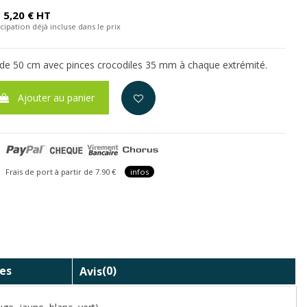
5,20 € HT
cipation déjà incluse dans le prix
 de 50 cm avec pinces crocodiles 35 mm à chaque extrémité.
Ajouter au panier
is de port à partir de 7.90 €
infos
es
Avis
(0)