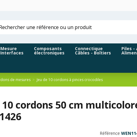
Mesure
Composants
Connectique
Piles -
Interfaces
électroniques
Câbles - Boîtiers
Alimen
dons de mesures
Jeu de 10 cordons à pinces crocodiles
 10 cordons 50 cm multicolore
1426
Référence
WEN11