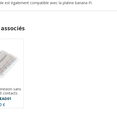
le est également compatible avec la platine
banana Pi
.
 associés
nnexion sans
0 contacts
READ01
0 €