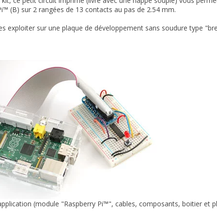
kit, ce petit circuit imprimé (livré avec une nappe souple) vous permet
i™ (B) sur 2 rangées de 13 contacts au pas de 2.54 mm.
les exploiter sur une plaque de développement sans soudure type "b
pplication (module "Raspberry Pi™", cables, composants, boitier et p