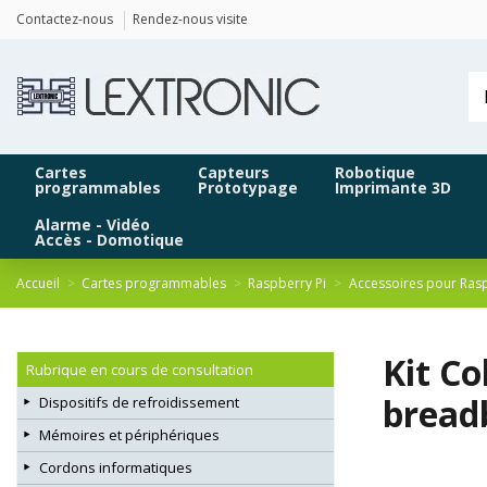
Panneau de gestion des cookies
Contactez-nous
Rendez-nous visite
Cartes
Capteurs
Robotique
programmables
Prototypage
Imprimante 3D
Alarme - Vidéo
Accès - Domotique
Accueil
Cartes programmables
Raspberry Pi
Accessoires pour Ras
Kit C
Rubrique en cours de consultation
bread
Dispositifs de refroidissement
Mémoires et périphériques
Cordons informatiques