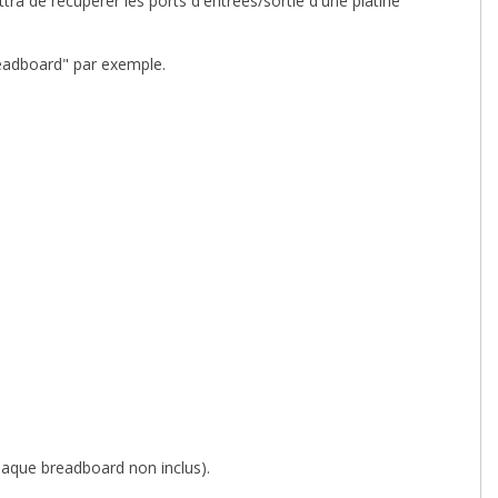
tra de récupérer les ports d'entrées/sortie d'une platine
readboard" par exemple.
laque breadboard non inclus).