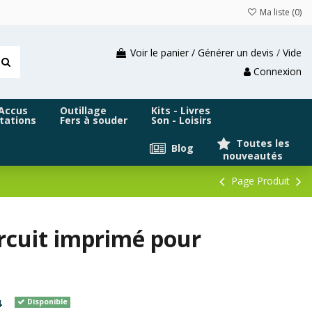
Ma liste (
0
)
Voir le panier / Générer un devis
/
Vide
Connexion
 Accus
Outillage
Kits - Livres
tations
Fers à souder
Son - Loisirs
Toutes les
Blog
nouveautés
Page Produit
ircuit imprimé pour
4
Disponible