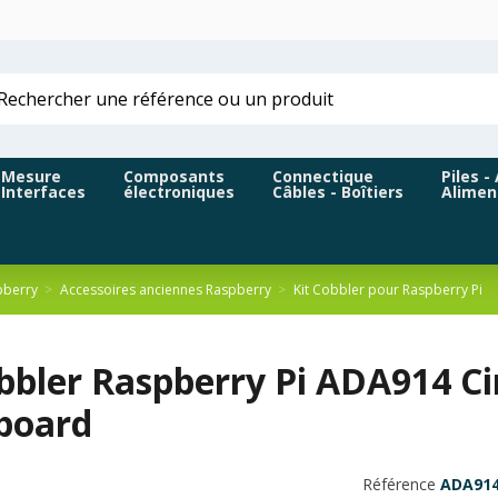
Mesure
Composants
Connectique
Piles -
Interfaces
électroniques
Câbles - Boîtiers
Alimen
pberry
Accessoires anciennes Raspberry
Kit Cobbler pour Raspberry Pi
obbler Raspberry Pi ADA914 C
board
Référence
ADA91