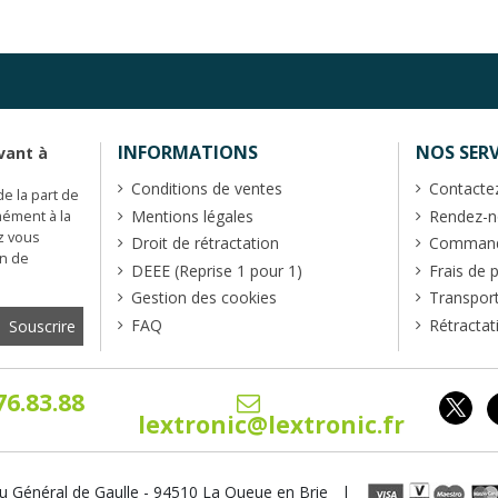
INFORMATIONS
NOS SERV
vant à
Conditions de ventes
Contacte
de la part de
Mentions légales
Rendez-no
mément à la
z vous
Droit de rétractation
Commande
en de
DEEE (Reprise 1 pour 1)
Frais de 
Gestion des cookies
Transpor
FAQ
Rétractat
76.83.88
lextronic@lextronic.fr
u Général de Gaulle - 94510 La Queue en Brie |