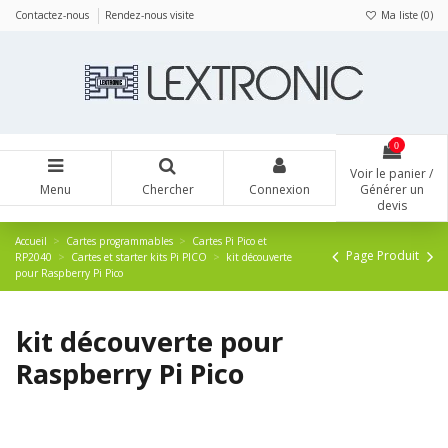
Panneau de gestion des cookies
Contactez-nous
Rendez-nous visite
Ma liste (
0
)
0
Voir le panier /
Menu
Chercher
Connexion
Générer un
devis
Accueil
Cartes programmables
Cartes Pi Pico et
Page Produit
RP2040
Cartes et starter kits Pi PICO
kit découverte
pour Raspberry Pi Pico
kit découverte pour
Raspberry Pi Pico