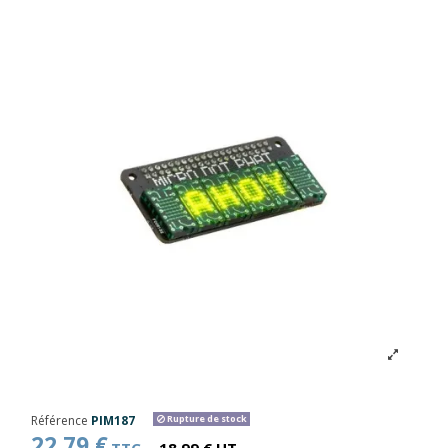
Référence
PIM187
Rupture de stock
22,79 €