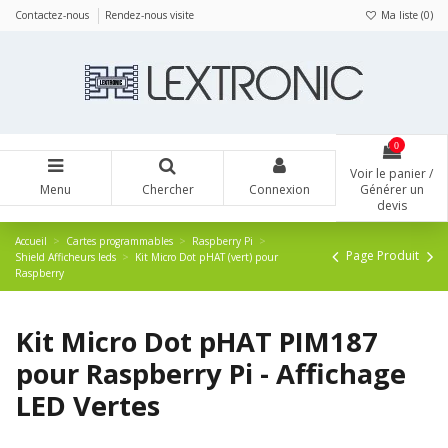
Panneau de gestion des cookies
Contactez-nous
Rendez-nous visite
Ma liste (
0
)
0
Voir le panier /
Menu
Chercher
Connexion
Générer un
devis
Accueil
Cartes programmables
Raspberry Pi
Page Produit
Shield Afficheurs leds
Kit Micro Dot pHAT (vert) pour
Raspberry
Kit Micro Dot pHAT PIM187
pour Raspberry Pi - Affichage
LED Vertes