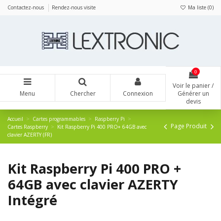
Panneau de gestion des cookies
Contactez-nous
Rendez-nous visite
Ma liste (
0
)
0
Voir le panier /
Menu
Chercher
Connexion
Générer un
devis
Accueil
Cartes programmables
Raspberry Pi
Page Produit
Cartes Raspberry
Kit Raspberry Pi 400 PRO+ 64GB avec
clavier AZERTY (FR)
Kit Raspberry Pi 400 PRO +
64GB avec clavier AZERTY
Intégré