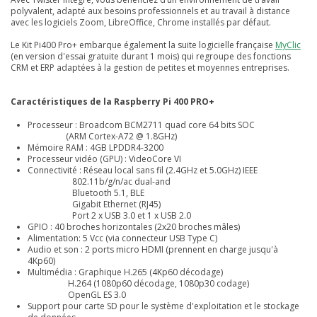
polyvalent, adapté aux besoins professionnels et au travail à distance
avec les logiciels Zoom, LibreOffice, Chrome installés par défaut.
Le Kit Pi400 Pro+ embarque également la suite logicielle française
MyClic
(en version d'essai gratuite durant 1 mois) qui regroupe des fonctions
CRM et ERP adaptées à la gestion de petites et moyennes entreprises.
Caractéristiques de la Raspberry Pi 400 PRO+
Processeur : Broadcom BCM2711 quad core 64 bits SOC
(ARM Cortex-A72 @ 1.8GHz)
Mémoire RAM : 4GB LPDDR4-3200
Processeur vidéo (GPU) : VideoCore VI
Connectivité : Réseau local sans fil (2.4GHz et 5.0GHz) IEEE
802.11b/g/n/ac dual-and
Bluetooth 5.1, BLE
Gigabit Ethernet (RJ45)
Port 2 x USB 3.0 et 1 x USB 2.0
GPIO : 40 broches horizontales (2x20 broches mâles)
Alimentation: 5 Vcc (via connecteur USB Type C)
Audio et son : 2 ports micro HDMI (prennent en charge jusqu'à
4Kp60)
Multimédia : Graphique H.265 (4Kp60 décodage)
H.264 (1080p60 décodage, 1080p30 codage)
OpenGL ES 3.0
Support pour carte SD pour le système d'exploitation et le stockage