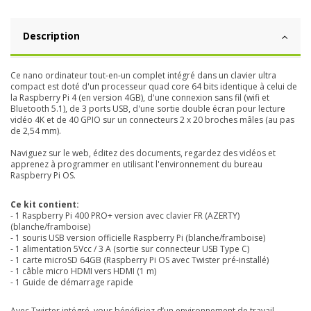
Description
Ce nano ordinateur tout-en-un complet intégré dans un clavier ultra
compact est doté d'un processeur quad core 64 bits identique à celui de
la Raspberry Pi 4 (en version 4GB), d'une connexion sans fil (wifi et
Bluetooth 5.1), de 3 ports USB, d'une sortie double écran pour lecture
vidéo 4K et de 40 GPIO sur un connecteurs 2 x 20 broches mâles (au pas
de 2,54 mm).
Naviguez sur le web, éditez des documents, regardez des vidéos et
apprenez à programmer en utilisant l'environnement du bureau
Raspberry Pi OS.
Ce kit contient:
- 1 Raspberry Pi 400 PRO+ version avec clavier FR (AZERTY)
(blanche/framboise)
- 1 souris USB version officielle Raspberry Pi (blanche/framboise)
- 1 alimentation 5Vcc / 3 A (sortie sur connecteur USB Type C)
- 1 carte microSD 64GB (Raspberry Pi OS avec Twister pré-installé)
- 1 câble micro HDMI vers HDMI (1 m)
- 1 Guide de démarrage rapide
Avec Twister intégré, vous bénéficiez d’un environnement de travail